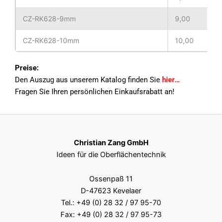
CZ-RK628-9mm
9,00
CZ-RK628-10mm
10,00
CZ-RK628-11mm
11,00
Preise:
Den Auszug aus unserem Katalog finden Sie
hier…
CZ-RK628-12mm
12,00
Fragen Sie Ihren persönlichen Einkaufsrabatt an!
CZ-RK628-13mm
13,00
CZ-RK628-14mm
14,00
Christian Zang GmbH
CZ-RK628-15mm
15,00
Ideen für die Oberflächentechnik
CZ-RK628-16mm
16,00
Ossenpaß 11
D-47623 Kevelaer
CZ-RK628-17mm
17,00
Tel.:
+49 (0) 28 32 / 97 95-70
Fax: +49 (0) 28 32 / 97 95-73
CZ-RK628-18mm
18,00