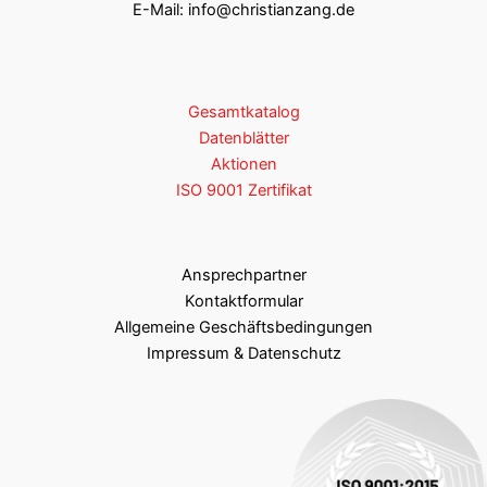
E-Mail:
info@christianzang.de
CZ-RK628-19mm
19,00
CZ-RK628-20mm
20,00
Gesamtkatalog
CZ-RK628-22mm
22,00
Datenblätter
Aktionen
CZ-RK628-25mm
25,00
ISO 9001 Zertifikat
CZ-RK628-27mm
27,00
CZ-RK628-30mm
30,00
Ansprechpartner
Kontaktformular
CZ-RK628-32mm
32,00
Allgemeine Geschäftsbedingungen
Impressum & Datenschutz
CZ-RK628-35mm
35,00
CZ-RK628-37mm
37,00
CZ-RK628-40mm
40,00