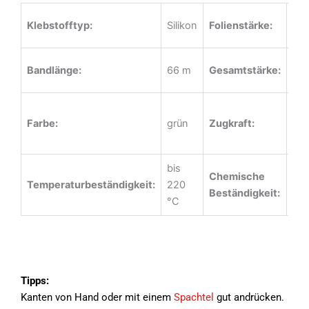
0,0
Klebstofftyp:
Silikon
Folienstärke:
m
0,0
Bandlänge:
66 m
Gesamtstärke:
m
25
Farbe:
grün
Zugkraft:
N/
m
bis
Chemische
Temperaturbeständigkeit:
220
gut
Beständigkeit:
°C
Tipps:
Kanten von Hand oder mit einem
Spachtel
gut andrücken.