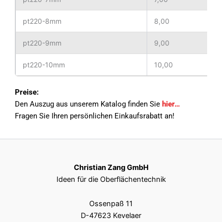
pt220-8mm
8,00
pt220-9mm
9,00
pt220-10mm
10,00
pt220-11mm
11,00
Preise:
Den Auszug aus unserem Katalog finden Sie
hier…
pt220-12mm
12,00
Fragen Sie Ihren persönlichen Einkaufsrabatt an!
pt220-13mm
13,00
pt220-14mm
14,00
Christian Zang GmbH
pt220-15mm
15,00
Ideen für die Oberflächentechnik
pt220-16mm
16,00
Ossenpaß 11
D-47623 Kevelaer
pt220-17mm
17,00