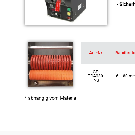
• Sicher
Art.-Nr.
Bandbreit
CZ-
TDA080-
6 – 80 m
NS
* abhängig vom Material