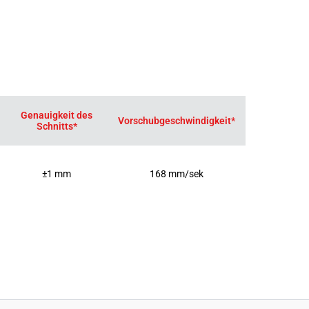
Genauigkeit des
Vorschubgeschwindigkeit*
Schnitts*
±1 mm
168 mm/sek