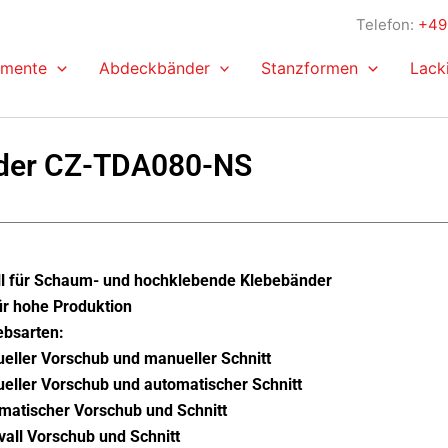
Telefon:
+49 
emente
Abdeckbänder
Stanzformen
Lack
ider CZ-TDA080-NS
ll für Schaum- und hochklebende Klebebänder
für hohe Produktion
iebsarten:
ller Vorschub und manueller Schnitt
ller Vorschub und automatischer Schnitt
atischer Vorschub und Schnitt
all Vorschub und Schnitt