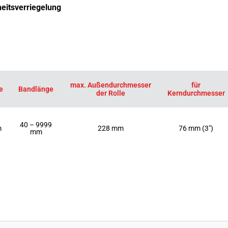
heitsverriegelung
max. Außendurchmesser
für
e
Bandlänge
der Rolle
Kerndurchmesser
40 – 9999
m
228 mm
76 mm (3″)
mm